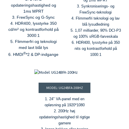
og 1ms MPRT
opdateringshastighed og
3. Synkroniserings- og
1ms MPRT
FreeSync-teknologi
3. FreeSync og G-Sync
4. Flimmerfri teknologi og lav
4. HDR400, lysstyrke 350
blå lysudledning
cd/m² og kontrastforhold på
5. 1,07 milliarder, 90% DCI-P3
3000:1
og 100% sRGB-farveskala
5. Flimmerfri og teknologi
6. HDR400, lysstyrke på 350
med lavt blåt lys
nits og kontrastforhold på
®
6. HMDI
*2 & DP-indgange
1000:1
MODEL: UG24BFA-200HZ
1. 24″ VA-panel med en
opløsning på 1920*1080
2. 200Hz høj
opdateringshastighed til rigtige
gamere