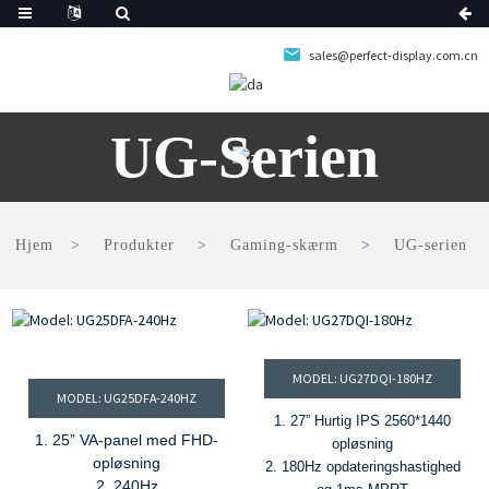
sales@perfect-display.com.cn
UG-Serien
Hjem
Produkter
Gaming-skærm
UG-serien
MODEL: UG27DQI-180HZ
MODEL: UG25DFA-240HZ
1. 27” Hurtig IPS 2560*1440
1. 25” VA-panel med FHD-
opløsning
opløsning
2. 180Hz opdateringshastighed
2. 240Hz