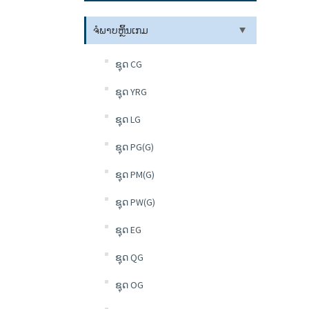
ຈໍພາບຫຼິ້ນເກມ
ຊຸດ CG
ຊຸດ YRG
ຊຸດ LG
ຊຸດ PG(G)
ຊຸດ PM(G)
ຊຸດ PW(G)
ຊຸດ EG
ຊຸດ QG
ຊຸດ OG