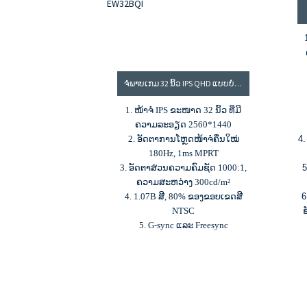
ຈໍພາບເກມ 32 ນິ້ວ IPS QHD ແບບບໍ່ມີຂອບ, ຈໍພາບ 180HZ, ຈໍພາບ 2K: EW32BQI
1. ໜ້າຈໍ IPS ຂະໜາດ 32 ນິ້ວ ທີ່ມີ
ຄວາມລະອຽດ 2560*1440
2. ອັດຕາການໂຫຼດໜ້າຈໍຄືນໃໝ່
4.
180Hz, 1ms MPRT
3. ອັດຕາສ່ວນຄວາມຄົມຊັດ 1000:1,
5
ຄວາມສະຫວ່າງ 300cd/m²
4. 1.07B ສີ, 80% ຂອງຂອບເຂດສີ
6
NTSC
5. G-sync ແລະ Freesync