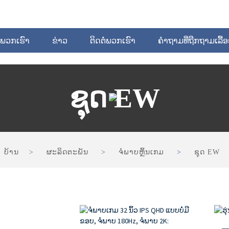
ບພວກເຮົາ
ຂ່າວ
ຕິດຕໍ່ພວກເຮົາ
ຄຳຖາມທີ່ຖືກຖາມເລື້
ຊຸດ EW
ບ້ານ
ຜະລິດຕະພັນ
ຈໍພາບຫຼິ້ນເກມ
ຊຸດ EW