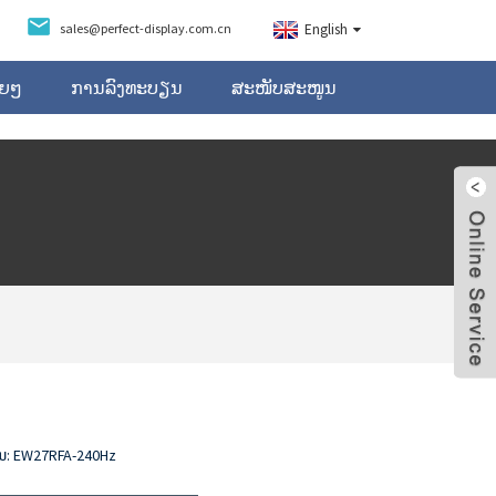
sales@perfect-display.com.cn
English
ອຍໆ
ການລົງທະບຽນ
ສະໜັບສະໜູນ