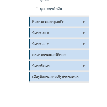
ຊຸດປະຊາສຳພັນ
ຕິດຕາມກວດກາທຸລະກິດ
ຈໍພາບ OLED
ຈໍພາບ CCTV
ກະດານຂາວແບບໂຕ້ຕອບ
ຈໍພາບພົກພາ
ເຄື່ອງຕິດຕາມການເບິ່ງສາທາລະນະ