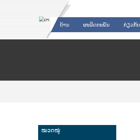
ບ້ານ
ຜະລິດຕະພັນ
ກ່ຽວກັ
ໝວດໝູ່