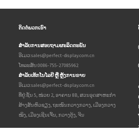
ຕິດຕໍ່ພວກເຮົາ
ສຳລັບການສອບຖາມຜະລິດຕະພັນ
ອີເມວ:
sales@perfect-display.com.cn
ໂທລະສັບ:
0086-755-27085962
ສຳລັບເທັກໂນໂລຢີ ຫຼື ຫຼັງການຂາຍ
ອີເມວ:
sales@perfect-display.com.cn
ທີ່ຢູ່:
ຊັ້ນ 5, ໜ່ວຍ 2, ອາຄານ 8B, ສວນອຸດສາຫະກຳ
ສ້າງສັນຫົວຊຽງ, ຖະໜົນກວາງກວາງ, ເມືອງກວາງ
ໝິງ, ເມືອງເຊີນເຈີ້ນ, ກວາງຕຸ້ງ, ຈີນ