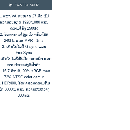
ຮຸ່ນ: EW27RFA-240HZ
1. ແຜງ VA ຂະໜາດ 27 ນິ້ວ ທີ່ມີ
ຄວາມລະອຽດ 1920*1080 ແລະ
ຄວາມໂຄ້ງ 1500R
2. ອັດຕາການໂຫຼດໜ້າຈໍຄືນໃໝ່
240Hz ແລະ MPRT 1ms
3. ເທັກໂນໂລຢີ G-sync ແລະ
FreeSync
 ເທັກໂນໂລຢີທີ່ບໍ່ມີການກະພິບ ແລະ
ການປ່ອຍແສງສີຟ້າຕໍ່າ
. 16.7 ລ້ານສີ, 99% sRGB ແລະ
72% NTSC color gamut
. HDR400, ອັດຕາສ່ວນຄວາມຄົມ
ຊັດ 3000:1 ແລະ ຄວາມສະຫວ່າງ
300nits