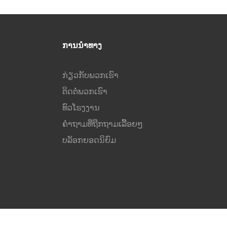
ການນຳທາງ
ກ່ຽວກັບພວກເຮົາ
ຕິດຕໍ່ພວກເຮົາ
ທົວໂຮງງານ
ຄຳຖາມທີ່ຖືກຖາມເລື້ອຍໆ
ບລັອກຍອດນິຍົມ