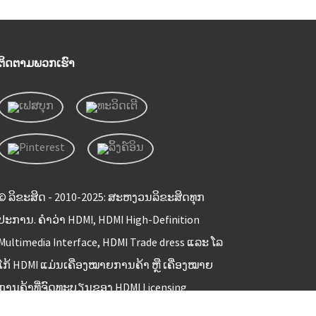
ຕິດຕາມພວກເຮົາ
© ລິຂະສິດ - 2010-2025: ສະຫງວນລິຂະສິດທຸກ
ປະການ. ຄຳວ່າ HDMI, HDMI High-Definition
Multimedia Interface, HDMI Trade dress ແລະ ໂລ
ໂກ້ HDMI ແມ່ນເຄື່ອງໝາຍການຄ້າ ຫຼື ເຄື່ອງໝາຍ
ການຄ້າທີ່ຈົດທະບຽນຂອງ HDMI Licensing
Administrator, Inc.