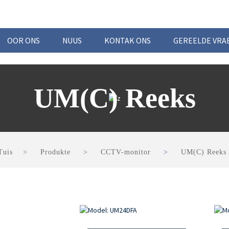
OOR ONS
NUUS
KONTAK ONS
GEREELDE VRA
UM(C) Reeks
Tuis
Produkte
CCTV-monitor
UM(C) Reeks