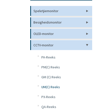
Speletjiemonitor
Besigheidsmonitor
OLED-monitor
CCTV-monitor
PA-Reeks
PM(C) Reeks
GM (C) Reeks
UM(C) Reeks
PX-Reeks
QA-Reeks