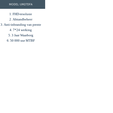
MODEL: UM27DFA
1. FHD-resolusie
2. Afstandbeheer
3. Anti-inbranding van prente
4. 7*24 werking
5. 3 Jaar Waarborg
6. 50 000 uur MTBF