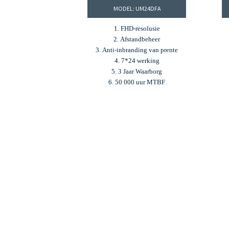
MODEL: UM24DFA
1. FHD-resolusie
2. Afstandbeheer
3. Anti-inbranding van prente
4. 7*24 werking
5. 3 Jaar Waarborg
6. 50 000 uur MTBF