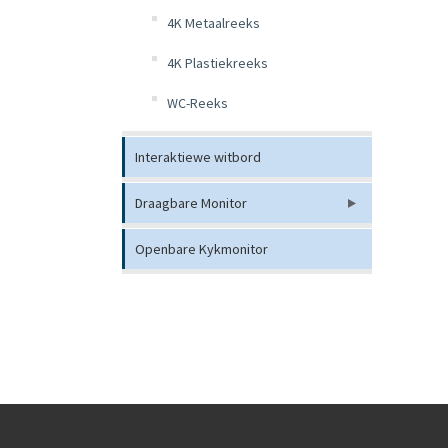
4K Metaalreeks
4K Plastiekreeks
WC-Reeks
Interaktiewe witbord
Draagbare Monitor
Openbare Kykmonitor