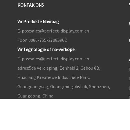
KONTAK ONS
Vir Produkte Navraag
E-pos:
sales@perfect-display.com.cn
Foon:
0086-755-27085962
Vir Tegnologie of na-verkope
E-pos:
sales@perfect-display.com.cn
adres:
5de Verdieping, Eenheid 2, Gebou 8B,
Huaqiang Kreatiewe Industriële Park,
Guanguangweg, Guangming-distrik, Shenzhen,
Guangdong, China