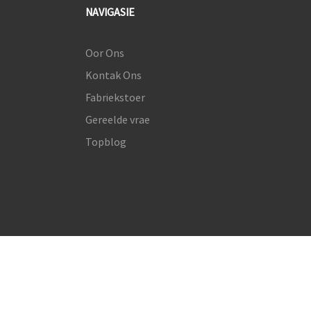
NAVIGASIE
Oor Ons
Kontak Ons
Fabriekstoer
Gereelde vrae
Topblog