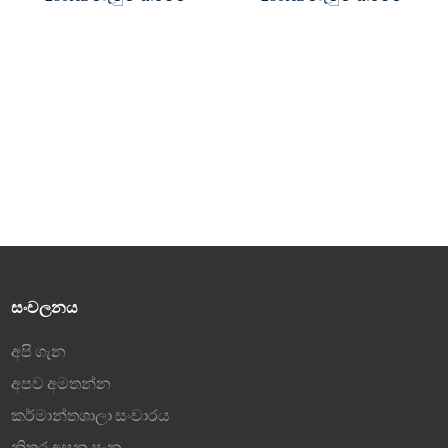
අනුපාතය, 0.9ms MPRT
අනුපාතය, 0.9ms MPRT
350cd/m² දීප්තිය සහ
350cd/m² දීප්තිය සහ
1000:1 ප්‍රතිවිරුද්ධ
1000:1 ප්‍රතිවිරුද්ධ
අනුපාතය
අනුපාතය
බිට් 8 වර්ණ ගැඹුර, වර්ණ
බිට් 8 වර්ණ ගැඹුර, වර්ණ
මිලියන 16.7
මිලියන 16.7
95% DCI-P3 වර්ණ ගැමට්
95% DCI-P3 වර්ණ ගැමට්
HDMI සහ DP ආදාන
HDMI සහ DP ආදාන
සංචලනය
අපි ගැන
අපව අමතන්න
කර්මාන්තශාලා සංචාරය
නිතර අසන පැන