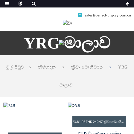
sales@perfect-display.com.cn
YRG මාලාව
මුල් පිටුව
නිෂ්පාදන
ක්‍රීඩා මොනිටරය
YRG
මාලාව
23.8" IPS FHD 240HZ ක්‍රීඩා මොනිටරය
FHD විභේදනය සහිත