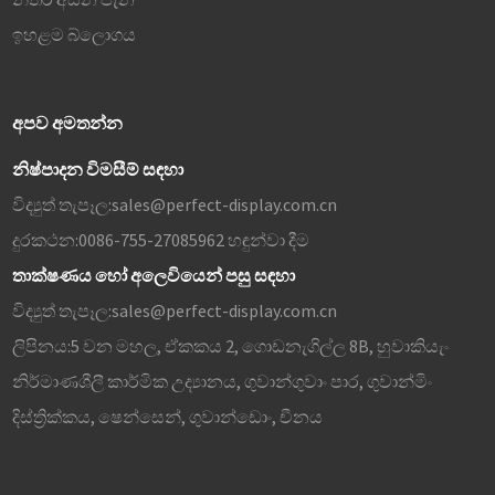
ඉහළම බ්ලොගය
අපව අමතන්න
නිෂ්පාදන විමසීම් සඳහා
විද්‍යුත් තැපෑල:
sales@perfect-display.com.cn
දුරකථන:
0086-755-27085962 හඳුන්වා දීම
තාක්ෂණය හෝ අලෙවියෙන් පසු සඳහා
විද්‍යුත් තැපෑල:
sales@perfect-display.com.cn
ලිපිනය:
5 වන මහල, ඒකකය 2, ගොඩනැගිල්ල 8B, හුවාකියැං
නිර්මාණශීලී කාර්මික උද්‍යානය, ගුවාන්ගුවාං පාර, ගුවාන්මිං
දිස්ත්‍රික්කය, ෂෙන්සෙන්, ගුවාන්ඩොං, චීනය