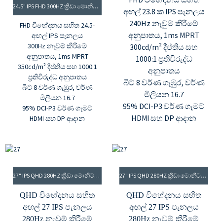
24.5" IPS FHD 300HZ ක්‍රීඩා මොනිටරය
අඟල් 23.8 ක IPS පැනලය
240Hz නැවුම් කිරීමේ
FHD විභේදනය සහිත 24.5-
අනුපාතය, 1ms MPRT
අඟල් IPS පැනලය
300Hz නැවුම් කිරීමේ
300cd/m² දීප්තිය සහ
අනුපාතය, 1ms MPRT
1000:1 ප්‍රතිවිරුද්ධ
350cd/m² දීප්තිය සහ 1000:1
අනුපාතය
ප්‍රතිවිරුද්ධ අනුපාතය
බිට් 8 වර්ණ ගැඹුර, වර්ණ
බිට් 8 වර්ණ ගැඹුර, වර්ණ
මිලියන 16.7
මිලියන 16.7
95% DCI-P3 වර්ණ ගැමට්
95% DCI-P3 වර්ණ ගැමට්
HDMI සහ DP ආදාන
HDMI සහ DP ආදාන
27" IPS QHD 280HZ ක්‍රීඩා මොනිටරය-තැඹිලි
27" IPS QHD 280HZ ක්‍රීඩා මොනිටරය
QHD විභේදනය සහිත
QHD විභේදනය සහිත
අඟල් 27 IPS පැනලය
අඟල් 27 IPS පැනලය
280Hz නැවුම් කිරීමේ
280Hz නැවුම් කිරීමේ