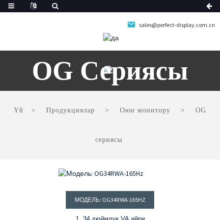
sales@perfect-display.com.cn
OG Сериясы
Үй
Продукциялар
Оюн монитору
OG
сериясы
МОДЕЛЬ: OG34RWA-165HZ
1. 34 дюймдук VA ийри