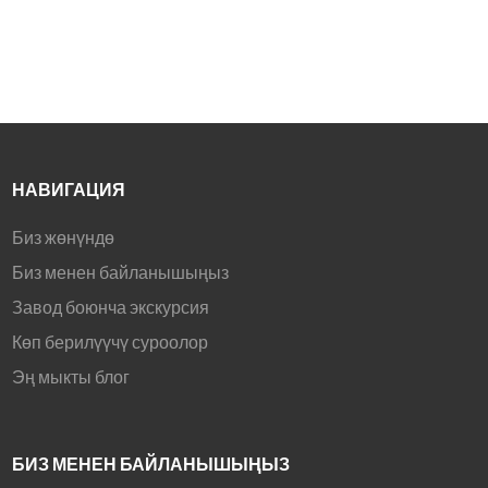
НАВИГАЦИЯ
Биз жөнүндө
Биз менен байланышыңыз
Завод боюнча экскурсия
Көп берилүүчү суроолор
Эң мыкты блог
БИЗ МЕНЕН БАЙЛАНЫШЫҢЫЗ