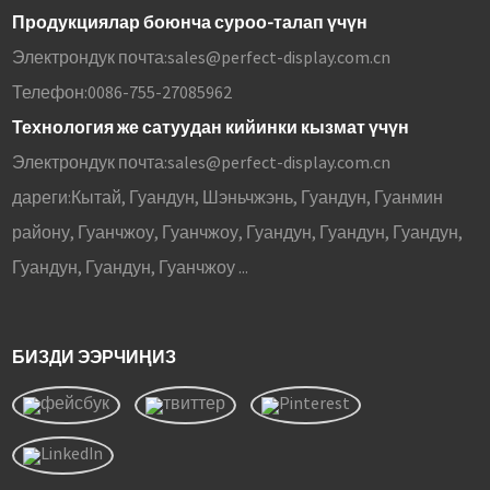
Продукциялар боюнча суроо-талап үчүн
Электрондук почта:
sales@perfect-display.com.cn
Телефон:
0086-755-27085962
Технология же сатуудан кийинки кызмат үчүн
Электрондук почта:
sales@perfect-display.com.cn
дареги:
Кытай, Гуандун, Шэньчжэнь, Гуандун, Гуанмин
району, Гуанчжоу, Гуанчжоу, Гуандун, Гуандун, Гуандун,
Гуандун, Гуандун, Гуанчжоу ...
БИЗДИ ЭЭРЧИҢИЗ