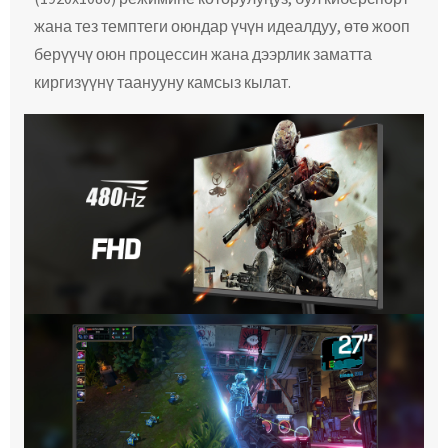
жана тез темптеги оюндар үчүн идеалдуу, өтө жооп
берүүчү оюн процессин жана дээрлик заматта
киргизүүнү таанууну камсыз кылат.