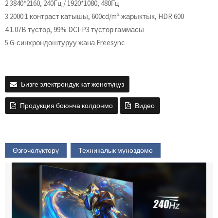
2.3840*2160, 240Гц / 1920*1080, 480Гц
3.2000:1 контраст катышы, 600cd/m² жарыктык, HDR 600
4.1.07B түстөр, 99% DCI-P3 түстөр гаммасы
5.G-синхрондоштуруу жана Freesync
Бизге электрондук кат жөнөтүңүз
Продукция боюнча колдонмо
Видео
Өзгөчөлүктөрү
Техникалык мүнөздөмө