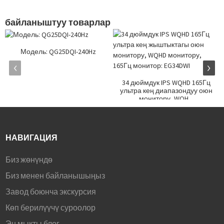
байланыштуу товарлар
Модель: QG25DQI-240Hz
34 дюймдук IPS WQHD 165Гц
ультра кең диапазондуу оюн
монитору, WQH...
НАВИГАЦИЯ
Биз жөнүндө
Биз менен байланышыңыз
Завод боюнча экскурсия
Көп берилүүчү суроолор
Эң мыкты блог