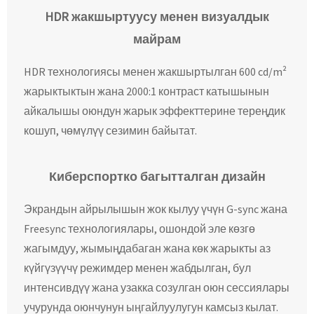
HDR жакшыртуусу менен визуалдык
майрам
HDR технологиясы менен жакшыртылган 600 cd/m²
жарыктыктын жана 2000:1 контраст катышынын
айкалышы оюндун жарык эффекттерине тереңдик
кошуп, чөмүлүү сезимин байытат.
Киберспортко багытталган дизайн
Экрандын айрылышын жок кылуу үчүн G-sync жана
Freesync технологиялары, ошондой эле көзгө
жагымдуу, жымыңдабаган жана көк жарыкты аз
күйгүзүүчү режимдер менен жабдылган, бул
интенсивдүү жана узакка созулган оюн сессиялары
учурунда оюнчунун ыңгайлуулугун камсыз кылат.