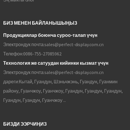
БИЗ МЕНЕН БАЙЛАНЫШЫҢЫЗ
Продукциялар боюнча суроо-талап үчүн
Электрондук почта:
sales@perfect-display.com.cn
Телефон:
0086-755-27085962
Технология же сатуудан кийинки кызмат үчүн
Электрондук почта:
sales@perfect-display.com.cn
дареги:
Кытай, Гуандун, Шэньчжэнь, Гуандун, Гуанмин
району, Гуанчжоу, Гуанчжоу, Гуандун, Гуандун, Гуандун,
Гуандун, Гуандун, Гуанчжоу ...
БИЗДИ ЭЭРЧИҢИЗ