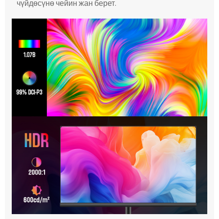
чүйдөсүнө чейин жан берет.