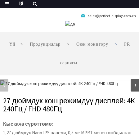
sales@perfect-display.com.cn
Үй
Продукциялар
Оюн монитору
PR
сериясы
27 дюймдук кош режимдүү дисплей: 4K
240Гц / FHD 480Гц
Кыскача сүрөттөмө:
1,27 дюймдук Nano IPS панели, 0,5 мс MPRT менен жабдылган