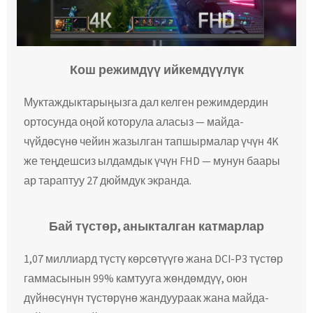
Кош режимдүү ийкемдүүлүк
Муктаждыктарыңызга дал келген режимдердин
ортосунда оңой которула аласыз — майда-
чүйдөсүнө чейин жазылган тапшырмалар үчүн 4K
же теңдешсиз ылдамдык үчүн FHD — мунун баары
ар тараптуу 27 дюймдук экранда.
Бай түстөр, аныкталган катмарлар
1,07 миллиард түстү көрсөтүүгө жана DCI-P3 түстөр
гаммасынын 99% камтууга жөндөмдүү, оюн
дүйнөсүнүн түстөрүнө жандуураак жана майда-