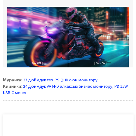
Мурунку:
27 дюймдук тез IPS QHD оюн монитору
Кийинки:
24 дюймдук VA FHD алкаксыз бизнес монитору, PD 15W
USB-C менен