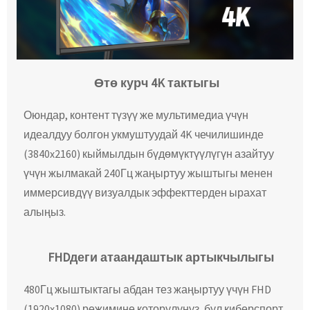
Өтө курч 4K тактыгы
Оюндар, контент түзүү же мультимедиа үчүн
идеалдуу болгон укмуштуудай 4K чечилишинде
(3840x2160) кыймылдын бүдөмүктүүлүгүн азайтуу
үчүн жылмакай 240Гц жаңыртуу жыштыгы менен
иммерсивдүү визуалдык эффекттерден ырахат
алыңыз.
FHDдеги атаандаштык артыкчылыгы
480Гц жыштыктагы абдан тез жаңыртуу үчүн FHD
(1920x1080) режимине которулуңуз, бул киберспорт