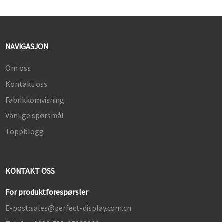
NAVIGASJON
Om oss
Kontakt oss
Fabrikkomvisning
Vanlige spørsmål
Toppblogg
KONTAKT OSS
For produktforespørsler
E-post:
sales@perfect-display.com.cn