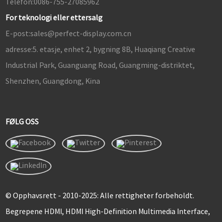
Telefon:
0086-755-27085962
For teknologi eller ettersalg
E-post:
sales@perfect-display.com.cn
adresse:
5. etasje, enhet 2, bygning 8B, Huaqiang Creative
Industrial Park, Guanguang Road, Guangming-distriktet,
Shenzhen, Guangdong, Kina
FØLG OSS
© Opphavsrett - 2010-2025: Alle rettigheter forbeholdt.
Begrepene HDMI, HDMI High-Definition Multimedia Interface,