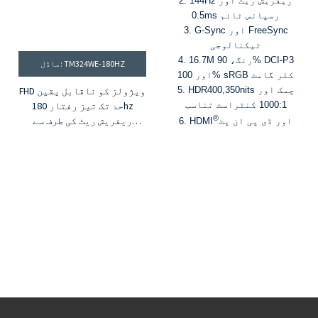
2. 144Hz ریفریش ریٹ اور
0.5ms رسپانس ٹائم
3. G-Sync اور FreeSync
ٹیکنالوجی
4. 16.7M رنگ، 90% DCI-P3
ماڈل: TM324WE-180HZ
اور 100% sRGB کلر گامٹ
5. HDR400,350nits چمک اور
FHD ویژولز کو ناقابل یقین
1000:1 کنٹراسٹ تناسب
حد تک تیز رفتار 180hz
®
ریفریش ریٹ کی طرف سے
اور ڈی پی ان پٹ
6. HDMI
شاندار طور پر سپورٹ کیا
جاتا ہے تاکہ یہ یقینی
بنایا جا سکے کہ تیز
رفتاری سے چلنے والے سلسلے
ہموار اور زیادہ تفصیلی
دکھائی دیتے ہیں، جو آپ کو
گیمنگ کے دوران اضافی
برتری فراہم کرتے ہیں۔
اور، اگر آپ کے پاس مطابقت
پذیر AMD گرافکس کارڈ ہے،
تو آپ گیمنگ کے دوران
اسکرین کے پھٹنے اور
ہنگامہ آرائی کو ختم کرنے