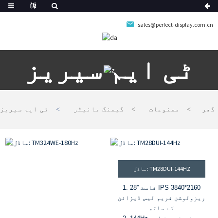
sales@perfect-display.com.cn
ٹی ایم سیریز
گھر
مصنوعات
گیمنگ مانیٹر
ٹی ایم سیریز
ماڈل: TM28DUI-144HZ
1. 28” فاسٹ IPS 3840*2160
ریزولوشن فریم لیس ڈیزائن
کے ساتھ