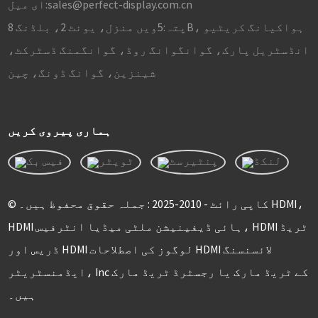
sales@perfect-display.com.cn
ای میل:
پتہ:
5ویں منزل، یونٹ 2، بلڈنگ 8B، ہواکیانگ کریٹیو
انڈسٹریل پارک، گوانگوانگ روڈ، گوانگمنگ ڈسٹرکٹ،
شینزین، گوانگ ڈونگ، چین
ہماری پیروی کریں
© کاپی رائٹ - 2010-2025 : جملہ حقوق محفوظ ہیں۔ HDMI،
HDMI ہائی ڈیفینیشن ملٹی میڈیا انٹرفیس، HDMI ٹریڈ
ڈریس اور HDMI لوگوز کی اصطلاحات HDMI لائسنسنگ
ایڈمنسٹریٹر، Inc کے ٹریڈ مارک یا رجسٹرڈ ٹریڈ مارک
ہیں۔