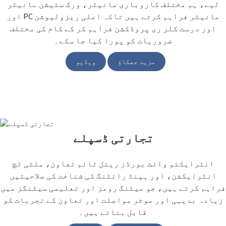
لیے، ہم مختلف کاروباری مانیٹر، ورک سٹیشن مانیٹر
اور PC مانیٹر فراہم کرتے ہیں تاکہ اعلی ریزولیوشن
اور درست کلر ری پروڈکشن فراہم کر کے کام کی مختلف
ضروریات کو پورا کیا جا سکے۔
مزید جھکاؤ
ویڈیو
تجارتی ڈسپلے
انٹرایکٹو وائٹ بورڈز ریئل ٹائم تعاون، ملٹی ٹچ
انٹرایکشن، اور ہینڈ رائٹنگ کی شناخت کی صلاحیتیں
فراہم کرتے ہیں، جو میٹنگ رومز اور تعلیمی سیٹنگز میں
زیادہ بدیہی اور موثر مواصلت اور تعاون کے تجربات کو
قابل بناتے ہیں۔