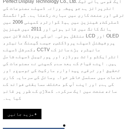
Perfect Display Technology Co., Ltd. ایک قومی ہائی ٹیک
انٹرپرائز ہے جو پیشہ ورانہ ڈسپلے مصنوعات کی
ترقی اور صنعت کاری میں مہارت رکھتا ہے۔ گوانگمنگ
ڈسٹرکٹ، شینزین میں ہیڈ کوارٹر، کمپنی 2006 میں
ہانگ کانگ میں قائم ہوئی اور 2011 میں شینزین
منتقل ہوئی۔ اس کی پروڈکٹ لائن میں LCD اور OLED
پروفیشنل ڈسپلے پروڈکٹس، جیسے گیمنگ مانیٹر،
کمرشل ڈسپلے، CCTV مانیٹر، بڑے سائز کے
انٹرایکٹو وائٹ بورڈز، اور پورٹیبل ڈسپلے شامل
ہیں۔ اپنے قیام کے بعد سے، کمپنی نے مصنوعات کی
تحقیق اور ترقی، پیداوار، مارکیٹ کی توسیع، اور
خدمات میں مسلسل خاطر خواہ وسائل کی سرمایہ کاری
کی ہے، اور اپنے آپ کو مختلف مسابقتی فوائد کے
ساتھ صنعت میں ایک سرکردہ کھلاڑی کے طور پر قائم
کیا ہے۔
مزید جانیں+