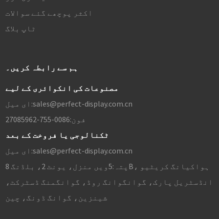
اکثر پوچھے گئے سوالات
ٹاپ بلاگ
ہم سے رابطہ کریں۔
مصنوعات کی انکوائری کے لیے
sales@perfect-display.com.cn
ای میل:
فون:
0086-755-27085962
ٹکنالوجی یا فروخت کے بعد
sales@perfect-display.com.cn
ای میل:
پتہ:
5ویں منزل، یونٹ 2، بلڈنگ 8B، ہواکیانگ کریٹیو
انڈسٹریل پارک، گوانگوانگ روڈ، گوانگمنگ ڈسٹرکٹ،
شینزین، گوانگ ڈونگ، چین