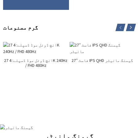
گرم مصنوعات
27” فاسٹ IPS QHD گیمنگ مانیٹر
27 انچ ڈوئل موڈ ڈسپلے: 4K 240Hz
/ FHD 480Hz
گیمنگ مانیٹر