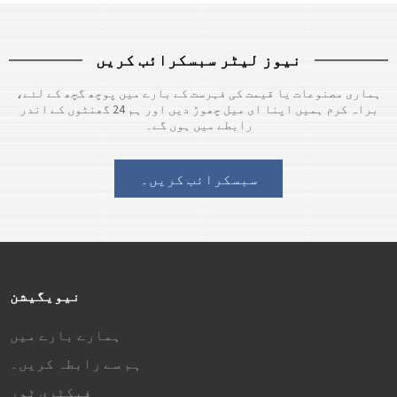
پیداوار اس سال کے دوسرے نصف میں
شروع ہونے والی ہے۔
https://www.perfectdisplay.com/copy-
نیوز لیٹر سبسکرائب کریں
23-8-i...
ہماری مصنوعات یا قیمت کی فہرست کے بارے میں پوچھ گچھ کے لئے،
براہ کرم ہمیں اپنا ای میل چھوڑ دیں اور ہم 24 گھنٹوں کے اندر
رابطے میں ہوں گے۔
سبسکرائب کریں۔
نیویگیشن
ہمارے بارے میں
ہم سے رابطہ کریں۔
فیکٹری ٹور