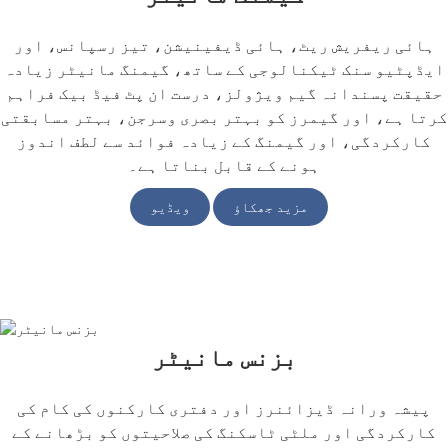
ہائی ریفریش ریٹ، ہائی ڈیفینیشن، تیز رسپانس، اور
ایڈپٹیو سنک ٹیکنالوجی کے ساتھ، گیمنگ مانیٹر زیادہ
حقیقت پسندانہ گیم ویژولز، درست ان پٹ فیڈ بیک فراہم
کرتا ہے، اور گیمرز کو بہتر بصری وسرجن، بہتر مسابقتی
کارکردگی، اور گیمنگ کے زیادہ فوائد سے لطف اندوز
ہونے کے قابل بناتا ہے۔
مزید جھکاؤ
ویڈیو
بزنس مانیٹر
پیشہ ورانہ ڈیزائنرز اور دفتری کارکنوں کی کام کی
کارکردگی اور ملٹی ٹاسکنگ کی صلاحیتوں کو بڑھانے کے