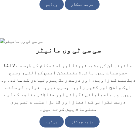
مزید جھکاؤ
ویڈیو
سی سی ٹی وی مانیٹر
CCTV مانیٹر ان کی وشوسنییتا اور استحکام کی طرف سے
خصوصیات ہیں. ہائی ڈیفینیشن امیج کوالٹی، وسیع
دیکھنے کے زاویے، اور درست رنگ پنروتپادن کے ساتھ، وہ
ایک واضح اور کثیر زاویہ بصری تجربہ فراہم کر سکتے
ہیں۔ وہ ماحولیاتی نگرانی اور حفاظتی مقاصد کے لیے
درست نگرانی کے افعال اور قابل اعتماد تصویری
معلومات پیش کرتے ہیں۔
مزید جھکاؤ
ویڈیو