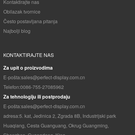
Kontaktirajte nas
Obilazak tvornice
Često postavljana pitanja
Najbolji blog
KONTAKTIRAJTE NAS
Za upit o proizvodima
E-pošta:
sales@perfect-display.com.cn
Telefon:
0086-755-27085962
Za tehnologiju ili postprodaju
E-pošta:
sales@perfect-display.com.cn
adresa:
5. kat, Jedinica 2, Zgrada 8B, Industrijski park
Huaqiang, Cesta Guanguang, Okrug Guangming,