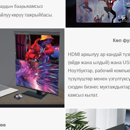
камсыз
лардын баары
айлуу көрүү тажрыйбасы.
Көп фу
HDMI аркылуу ар кандай тү
(өйдө жана ылдый) жана USB
Ноутбуктар, рабочий компь
түзүлүштөр менен үзгүлтүкс
сиздин бизнес муктаждыкта
камсыз кылат.
өө