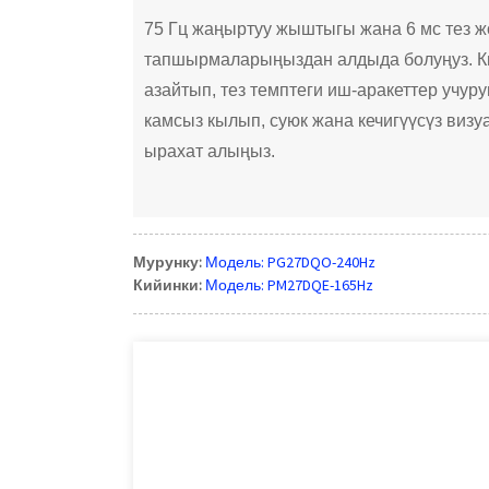
75 Гц жаңыртуу жыштыгы жана 6 мс тез ж
тапшырмаларыңыздан алдыда болуңуз. К
азайтып, тез темптеги иш-аракеттер учур
камсыз кылып, суюк жана кечигүүсүз виз
ырахат алыңыз.
Мурунку:
Модель: PG27DQO-240Hz
Кийинки:
Модель: PM27DQE-165Hz