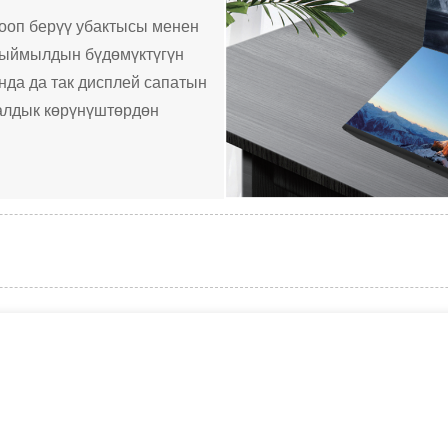
ооп берүү убактысы менен
ыймылдын бүдөмүктүгүн
унда да так дисплей сапатын
уалдык көрүнүштөрдөн