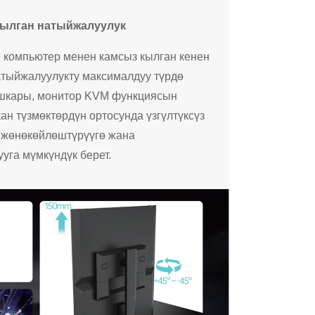
ылган натыйжалуулук
е компьютер менен камсыз кылган кенен
тыйжалуулукту максималдуу түрдө
шкары, монитор KVM функциясын
кан түзмөктөрдүн ортосунда үзгүлтүксүз
 жөнөкөйлөштүрүүгө жана
уга мүмкүндүк берет.