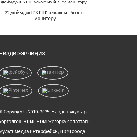
22 дюймдук IPS FHD алкаксыз бизнес
М
монитору
БИЗДИ ЭЭРЧИҢИЗ
© Copyright - 2010-2025: Бардык укуктар
корголгон. HDMI, HDMI жогорку сапаттагы
мультимедиа интерфейси, HDMI соода