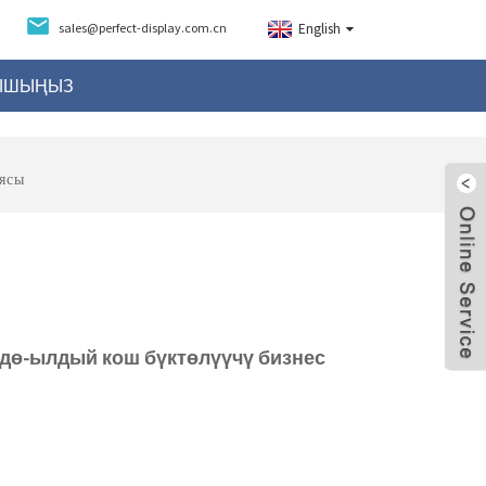
sales@perfect-display.com.cn
English
НЫШЫҢЫЗ
ясы
өйдө-ылдый кош бүктөлүүчү бизнес