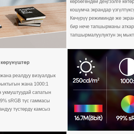
көрбөгөндөй деңгээлге көтө
кошумча экрандар үзгүлтүкс
Көчүрүү режиминде же экран
бир нече тапшырманы аткару
тапшырмалуулуктун эң мыкт
 көрүнүштөр
 жана реалдуу визуалдык
арыктыгын жана 1000:1
үн укмуштуудай сапатын
 99% sRGB түс гаммасы
андуу түстөрдү камсыз