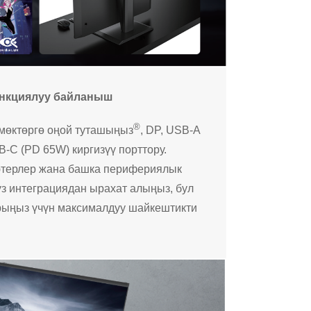
нкциялуу байланыш
®
змөктөргө оңой туташыңыз
, DP, USB-A
-C (PD 65W) киргизүү порттору.
ютерлер жана башка перифериялык
үз интеграциядан ырахат алыңыз, бул
рыңыз үчүн максималдуу шайкештикти