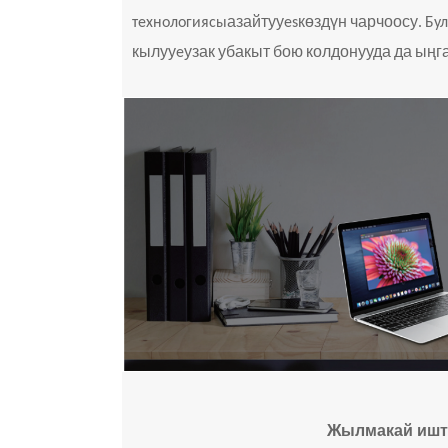
азайтуу
көздүн чарчоосу
технологиясы
es
.
Бу
кылуу
узак убакыт бою колдонууда да ыңг
e
Жылмакай ишт