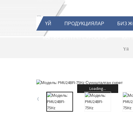
ҮЙ
ПРОДУКЦИЯЛАР
БИЗ 
КӨП БЕРИЛҮҮЧҮ СУРООЛОР
КАТ
Үй
Loading...