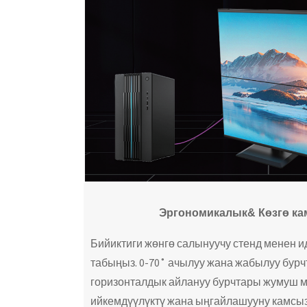
Эргономикалык
& Көзгө ка
Бийиктиги жөнгө салынуучу стенд менен 
табыңыз. 0-70˚ ачылуу жана жабылуу бурч
горизонталдык айлануу бурчтары жумуш 
ийкемдүүлүктү жана ыңгайлашууну камсыз