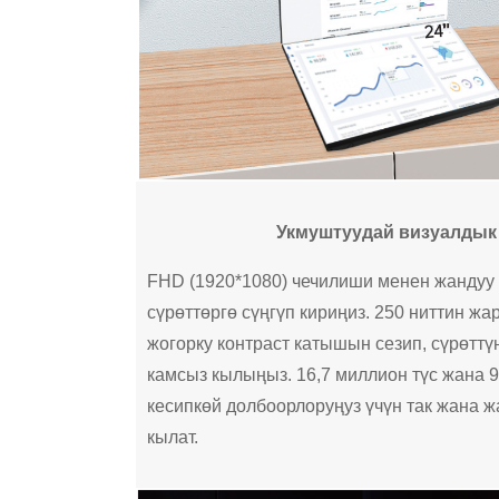
Укмуштуудай визуалдык
FHD (1920*1080) чечилиши менен жандуу
сүрөттөргө сүңгүп кириңиз. 250 ниттин ж
жогорку контраст катышын сезип, сүрөтт
камсыз кылыңыз. 16,7 миллион түс жана
кесипкөй долбоорлоруңуз үчүн так жана ж
кылат.