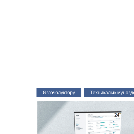
Өзгөчөлүктөрү
Техникалык мүнөз