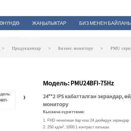
ЖӨНҮНДӨ
ЖАҢЫЛЫКТАР
БИЗ МЕНЕН БАЙЛА
ТОО
КОЛДОО
Продукциялар
Бизнес монитору
PMU сери
Модель: PMU24BFI-75Hz
24"*2 IPS кабатталган экрандар, 
монитору
Кыскача сүрөттөмө:
1. FHD чечилиши бар кош 24 дюймдук экрандар
2. 250 кд/м², 1000:1 контраст катышы