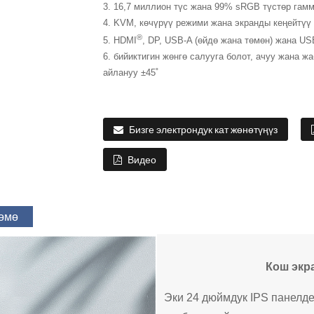
3. 16,7 миллион түс жана 99% sRGB түстөр гам
4. KVM, көчүрүү режими жана экранды кеңейтүү
®
5. HDMI
, DP, USB-A (өйдө жана төмөн) жана US
6. бийиктигин жөнгө салууга болот, ачуу жана ж
айлануу ±45˚
Бизге электрондук кат жөнөтүңүз
Видео
дөмө
Кош экр
Эки 24 дюймдук IPS панелд