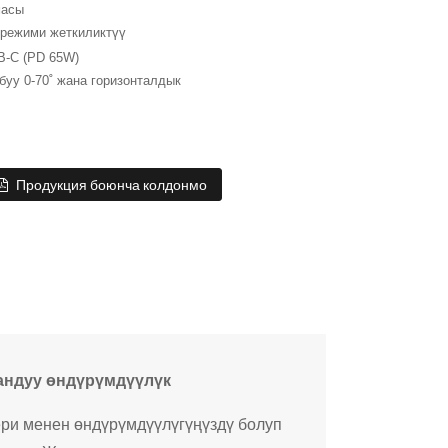
масы
 режими жеткиликтүү
B-C (PD 65W)
абуу 0-70˚ жана горизонталдык
Продукция боюнча колдонмо
андуу өндүрүмдүүлүк
ери менен өндүрүмдүүлүгүңүздү болуп