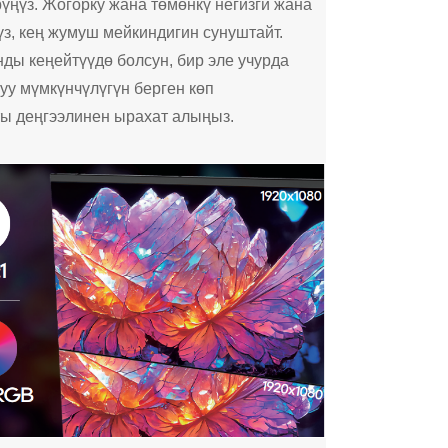
рүңүз. Жогорку жана төмөнкү негизги жана
үз, кең жумуш мейкиндигин сунуштайт.
ды кеңейтүүдө болсун, бир эле учурда
у мүмкүнчүлүгүн берген көп
ы деңгээлинен ырахат алыңыз.