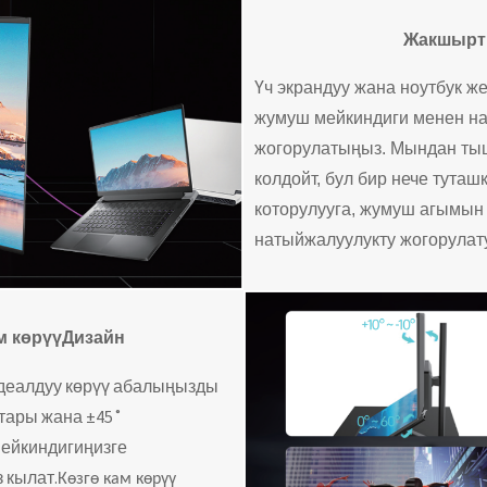
Жакшырт
Үч экрандуу жана ноутбук ж
жумуш мейкиндиги менен на
жогорулатыңыз. Мындан ты
колдойт, бул бир нече туташ
которулууга, жумуш агымын
натыйжалуулукту жогорулату
м көрүү
Дизайн
идеалдуу көрүү абалыңызды
тары жана ±45˚
мейкиндигиңизге
 кылат.
Көзгө кам көрүү