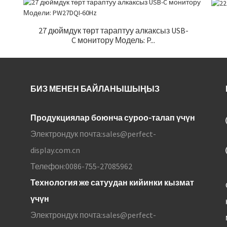
27 дюймдук төрт тараптуу алкаксыз USB-
C монитору Модель: P...
БИЗ МЕНЕН БАЙЛАНЫШЫҢЫЗ
Продукциялар боюнча суроо-талап үчүн
Электрондук почта:
sales@perfect-
display.com.cn
Телефон:
0086-755-27085962
Технология же сатуудан кийинки кызмат
үчүн
Электрондук почта:
sales@perfect-