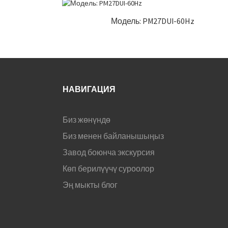
Модель: PM27DUI-60Hz
НАВИГАЦИЯ
Биз жөнүндө
Биз менен байланышыңыз
Завод боюнча экскурсия
Көп берилүүчү суроолор
Эң мыкты блог