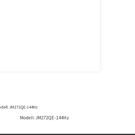
Modell: JM272QE-144Hz
M