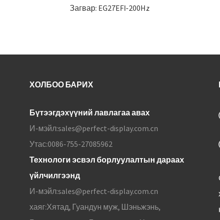
Загвар: EG27EFI-200Hz
ХОЛБОО БАРИХ
Бүтээгдэхүүний лавлагаа авах
И-мэйл:
sales@perfect-display.com.cn
Утас:
0086-755-27085962
Технологи эсвэл борлуулалтын дараах
үйлчилгээнд
И-мэйл:
sales@perfect-display.com.cn
хаяг:
Хятад, Гуандун муж, Шэньжэнь,