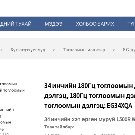
ДНИЙ ТУХАЙ
МЭДЭЭ
ХОЛБОО БАРИХ
ТҮ
Бүтээгдэхүүнүүд
Тоглоомын монитор
EG ц
34 инчийн 180Гц тоглоомын 
дэлгэц, 180Гц тоглоомын дэл
тоглоомын дэлгэц: EG34XQA
34 инчийн хэт өргөн муруй 1500R
Товч тайлбар: