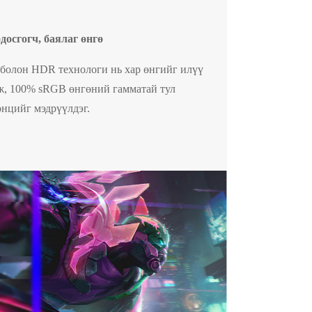
досгогч, баялаг өнгө
а болон HDR технологи нь хар өнгийг илүү
ож, 100% sRGB өнгөний гамматай тул
өнцийг мэдрүүлдэг.