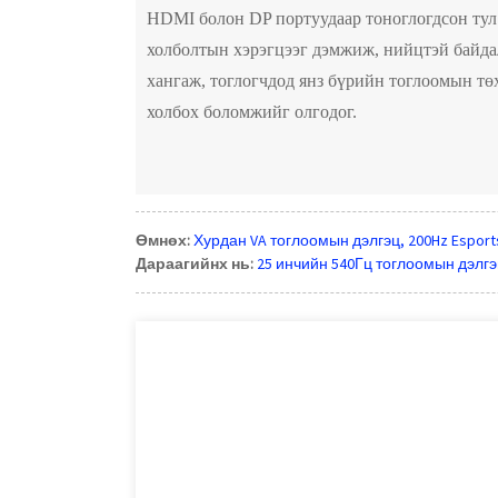
HDMI болон DP портуудаар тоноглогдсон ту
холболтын хэрэгцээг дэмжиж, нийцтэй байда
хангаж, тоглогчдод янз бүрийн тоглоомын т
холбох боломжийг олгодог.
Өмнөх:
Хурдан VA тоглоомын дэлгэц, 200Hz Esport
Дараагийнх нь:
25 инчийн 540Гц тоглоомын дэлгэ