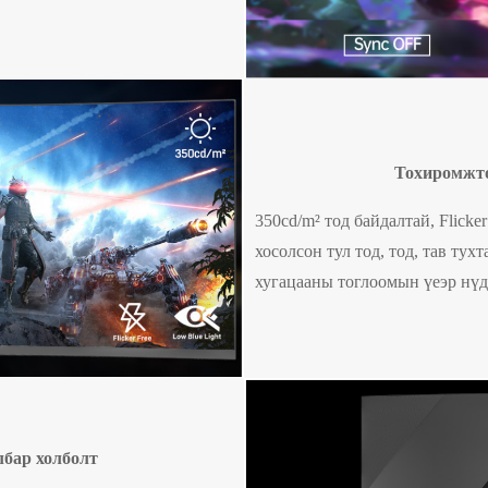
Тохиромжто
350cd/m² тод байдалтай, Flick
хосолсон тул тод, тод, тав ту
хугацааны тоглоомын үеэр нүд
лбар холболт