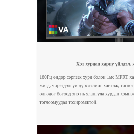
Хэт хурдан хариу үйлдэл, 
180Гц өндөр сэргээх хурд болон 1мс MPRT ха
жигд, чирэгдэлгүй дүрслэлийг хангаж, тогло
олгодог бөгөөд энэ нь ялангуяа хурдан хэмн
тоглоомуудад тохиромжтой.