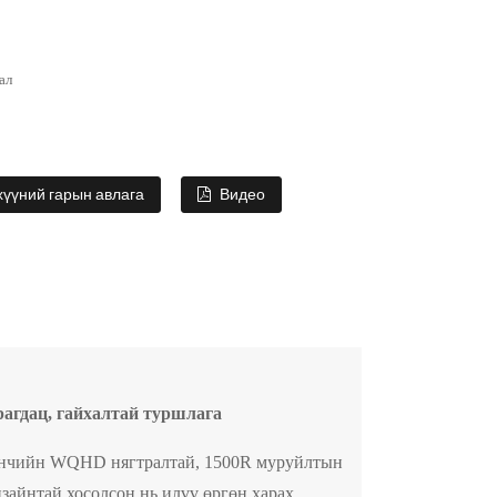
ал
хүүний гарын авлага
Видео
рагдац, гайхалтай туршлага
4 инчийн WQHD нягтралтай, 1500R муруйлтын
изайнтай хосолсон нь илүү өргөн харах