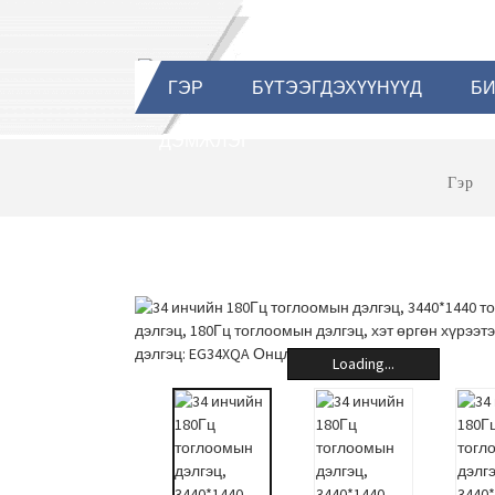
ГЭР
БҮТЭЭГДЭХҮҮНҮҮД
БИ
ДЭМЖЛЭГ
Гэр
Loading...