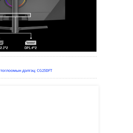
 тоглоомын дэлгэц: CG25DFT