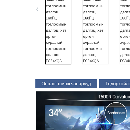
Онцлог шинж чанарууд
Тодорхойл