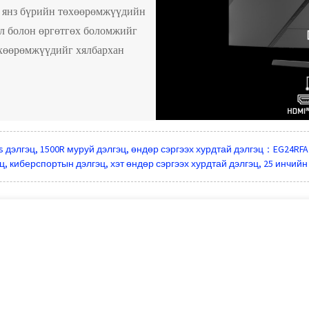
л янз бүрийн төхөөрөмжүүдийн
л болон өргөтгөх боломжийг
өхөөрөмжүүдийг хялбархан
s дэлгэц, 1500R муруй дэлгэц, өндөр сэргээх хурдтай дэлгэц：EG24RFA
ц, киберспортын дэлгэц, хэт өндөр сэргээх хурдтай дэлгэц, 25 инчийн