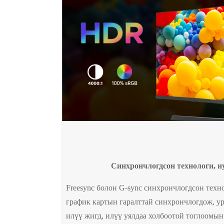
Синхрончлогдсон технологи, н
Freesync болон G-sync синхрончлогдсон техн
график картын гаралттай синхрончлогдож, ур
илүү жигд, илүү уялдаа холбоотой тоглоомын