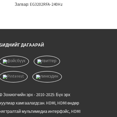
Загвар: EG3202RFA-240Hz
34”IPS W
то
БИДНИЙГ ДАГААРАЙ
© Зохиогчийн эрх - 2010-2025: Бүх эрх
хуулиар хамгаалагдсан. HDMI, HDMI өндөр
нягтралтай мультимедиа интерфэйс, HDMI