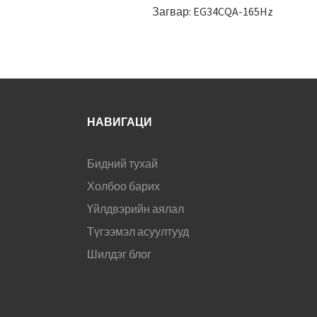
Загвар: EG34CQA-165Hz
НАВИГАЦИ
Бидний тухай
Холбоо барих
Үйлдвэрийн аялал
Түгээмэл асуултууд
Шилдэг блог