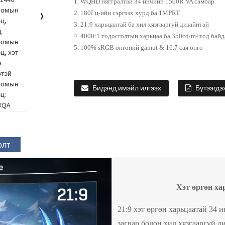
1. WQHD нягтралтай 34 инчийн 1500R VA самбар
2. 180Гц-ийн сэргээх хурд ба 1MPRT
3. 21:9 харьцаатай ба хил хязгааргүй дизайнтай
4. 4000:1 тодосголтын харьцаа ба 350cd/m² тод байд
5. 100% sRGB өнгөний gamut & 16.7 сая өнгө
Бидэнд имэйл илгээх
Бүтээгдэ
олт
Хэт өргөн ха
21:9 хэт өргөн харьцаатай 3
загвар болон хил хязгааргүй д