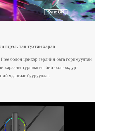
й гэрэл, тав тухтай хараа
er Free болон цэнхэр гэрлийн бага горимуудтай
хтай харааны туршлагыг бий болгож, урт
ний ядаргааг бууруулдаг.