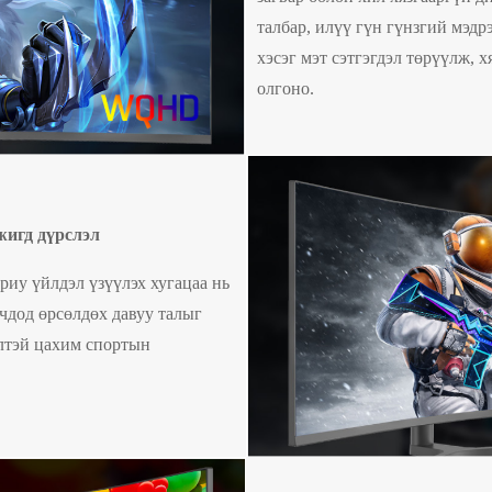
талбар, илүү гүн гүнзгий мэд
хэсэг мэт сэтгэгдэл төрүүлж, 
олгоно.
жигд дүрслэл
риу үйлдэл үзүүлэх хугацаа нь
гчдод өрсөлдөх давуу талыг
элтэй цахим спортын