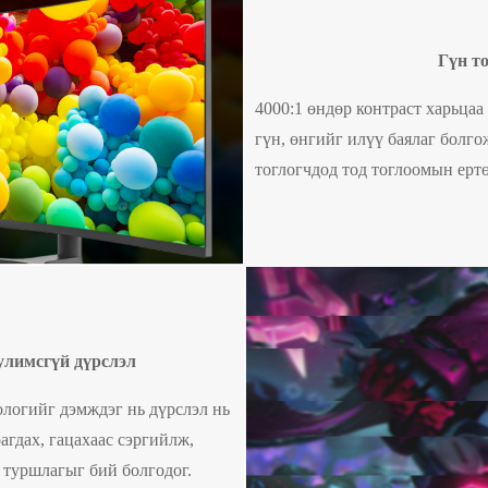
Гүн то
4000:1 өндөр контраст харьца
гүн, өнгийг илүү баялаг болг
тоглогчдод тод тоглоомын ерт
улимсгүй дүрслэл
ологийг дэмждэг нь дүрслэл нь
агдах, гацахаас сэргийлж,
 туршлагыг бий болгодог.