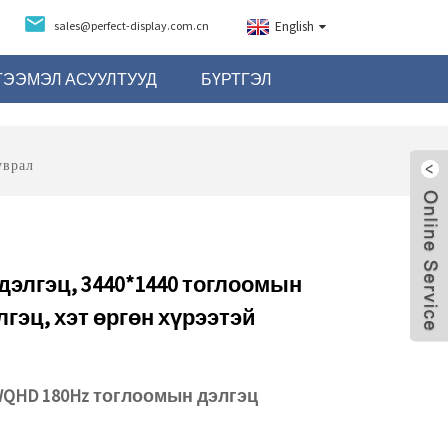
sales@perfect-display.com.cn
English
ГЭЭМЭЛ АСУУЛТУУД
БҮРТГЭЛ
уврал
дэлгэц, 3440*1440 тоглоомын
гэц, хэт өргөн хүрээтэй
 WQHD 180Hz тоглоомын дэлгэц