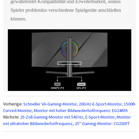
gewährleistet Kompatibilität und Erweiterbarkeit, sodass
Spieler problemlos verschiedene Spielgeräte anschließen
können.
Vorherige:
Schneller VA-Gaming-Monitor, 200-Hz-E-Sport-Monitor, 1500R-
Curved-Monitor, Monitor mit hoher Bildwiederholfrequenz: EG24RFA
Nächste:
25-Zoll-Gaming-Monitor mit 540 Hz, E-Sport-Monitor, Monitor
mit ultrahoher Bildwiederholfrequenz, 25″-Gaming-Monitor: CG25DFT