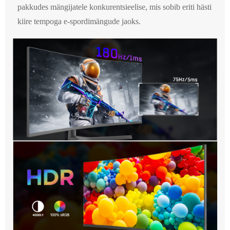
pakkudes mängijatele konkurentsieelise, mis sobib eriti hästi
kiire tempoga e-spordimängude jaoks.