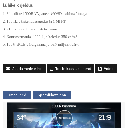
Lühike kirjeldus:
1. 34-tolline 1500R VA paneel WQHD eraldusvõimega
2. 180 Hz värskendussagedus ja 1 MPRT
3. 21:9 kuvasuhe ja ääristeta disain
4. Kontrastsussuhe 4000:1 ja heledus 350 cd/m²
5. 100% sRGB värvigamma ja 16,7 miljonit värvi
Saada meile e-kiri
Toote kasutusjuhend
Video
Omadused
Spetsifikatsioon