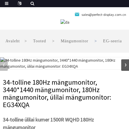
sales@perfect-display.com.cn
Avaleht
Tooted
Mängumonitor
EG-seeria
34-tolline 180Hz mängumonitor,
3440*1440 mängumonitor, 180Hz
mängumonitor, ülilai mängumonitor:
EG34XQA
34-tolline ülilai kumer 1500R WQHD 180Hz
mängumonitor