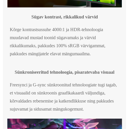
Sügav kontrast, rikkalikud värvid
Kõrge kontrastsussuhe 4000:1 ja HDR-tehnoloogia
muudavad mustad toonid sügavamaks ja värvid
rikkalikumaks, pakkudes 100% sRGB värvigammat,
pakkudes mängijatele elavat mängumaailma.
Sünkroniseeritud tehnoloogia, pisaratevaba visuaal
Freesynci ja G-sync sünkroonitud tehnoloogiate tugi tagab,
et visuaalid on sünkroonis graafikakaardi väljundiga,
kõrvaldades rebenemise ja katkendlikkuse ning pakkudes
sujuvamat ja sidusamat mängukogemust.