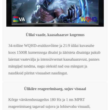
Ülilai vaade, kaasahaarav kogemus
34-tolline WQHD-eraldusvõime ja 21:9 ülilai kuvasuhe
koos 1500R kumerusega disaini ja ääristeta disainiga pakub
laiemat vaatevälja ja intensiivsemat kaasahaaravust, pannes
mängijad tundma, nagu oleksid nad osa mängust ja
naudiksid piiritut visuaalset naudingut.
Ülikiire reageerimisaeg, sujuv visuaal
Kõrge värskendussagedus 180 Hz ja 1 ms MPRT
reageerimisaeg tagavad sujuva ja lohisevaba visuaali,