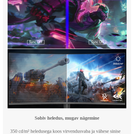
Sobiv heledus, mugav nägemine
350 cd/m² heledusega koos virvendusvaba ja vähese sinise