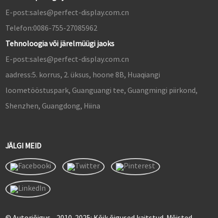
E-post:
sales@perfect-display.com.cn
Telefon:
0086-755-27085962
Tehnoloogia või järelmüügi jaoks
E-post:
sales@perfect-display.com.cn
aadress:
5. korrus, 2. üksus, hoone 8B, Huaqiangi
loometööstuspark, Guanguangi tee, Guangmingi piirkond,
Shenzhen, Guangdong, Hiina
JÄLGI MEID
© Autoriõigus - 2010-2025: Kõik õigused kaitstud. Mõisted