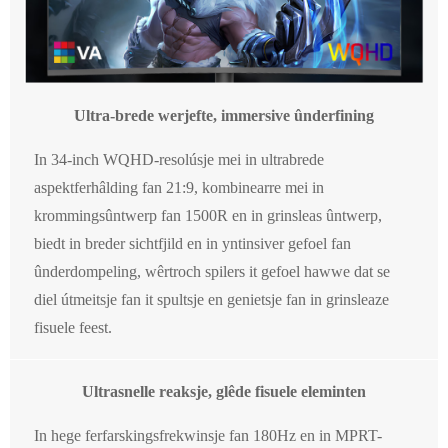
Ultra-brede werjefte, immersive ûnderfining
In 34-inch WQHD-resolúsje mei in ultrabrede
aspektferhâlding fan 21:9, kombinearre mei in
krommingsûntwerp fan 1500R en in grinsleas ûntwerp,
biedt in breder sichtfjild en in yntinsiver gefoel fan
ûnderdompeling, wêrtroch spilers it gefoel hawwe dat se
diel útmeitsje fan it spultsje en genietsje fan in grinsleaze
fisuele feest.
Ultrasnelle reaksje, glêde fisuele eleminten
In hege ferfarskingsfrekwinsje fan 180Hz en in MPRT-