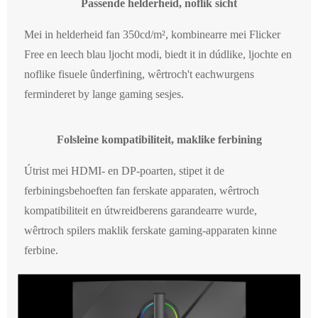
Passende helderheid, noflik sicht
Mei in helderheid fan 350cd/m², kombinearre mei Flicker
Free en leech blau ljocht modi, biedt it in dúdlike, ljochte en
noflike fisuele ûnderfining, wêrtroch't eachwurgens
ferminderet by lange gaming sesjes.
Folsleine kompatibiliteit, maklike ferbining
Útrist mei HDMI- en DP-poarten, stipet it de
ferbiningsbehoeften fan ferskate apparaten, wêrtroch
kompatibiliteit en útwreidberens garandearre wurde,
wêrtroch spilers maklik ferskate gaming-apparaten kinne
ferbine.