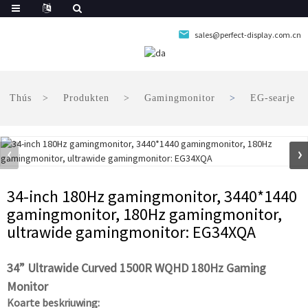
sales@perfect-display.com.cn
Thús
Produkten
Gamingmonitor
EG-searje
34-inch 180Hz gamingmonitor, 3440*1440
gamingmonitor, 180Hz gamingmonitor,
ultrawide gamingmonitor: EG34XQA
34” Ultrawide Curved 1500R WQHD 180Hz Gaming
Monitor
Koarte beskriuwing: