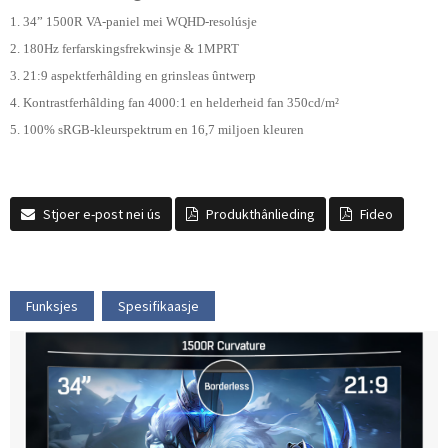
1. 34” 1500R VA-paniel mei WQHD-resolúsje
2. 180Hz ferfarskingsfrekwinsje & 1MPRT
3. 21:9 aspektferhâlding en grinsleas ûntwerp
4. Kontrastferhâlding fan 4000:1 en helderheid fan 350cd/m²
5. 100% sRGB-kleurspektrum en 16,7 miljoen kleuren
Stjoer e-post nei ús
Produkthânlieding
Fideo
Funksjes
Spesifikaasje