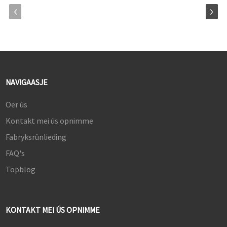
NAVIGAASJE
Oer ús
Kontakt mei ús opnimme
Fabryksrûnlieding
FAQ's
Topblog
KONTAKT MEI ÚS OPNIMME