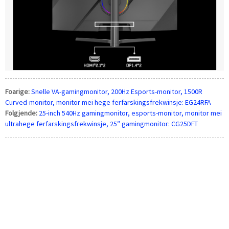
Foarige:
Snelle VA-gamingmonitor, 200Hz Esports-monitor, 1500R
Curved-monitor, monitor mei hege ferfarskingsfrekwinsje: EG24RFA
Folgjende:
25-inch 540Hz gamingmonitor, esports-monitor, monitor mei
ultrahege ferfarskingsfrekwinsje, 25″ gamingmonitor: CG25DFT