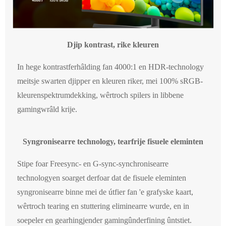
Djip kontrast, rike kleuren
In hege kontrastferhâlding fan 4000:1 en HDR-technology
meitsje swarten djipper en kleuren riker, mei 100% sRGB-
kleurenspektrumdekking, wêrtroch spilers in libbene
gamingwrâld krije.
Syngronisearre technology, tearfrije fisuele eleminten
Stipe foar Freesync- en G-sync-synchronisearre
technologyen soarget derfoar dat de fisuele eleminten
syngronisearre binne mei de útfier fan 'e grafyske kaart,
wêrtroch tearing en stuttering eliminearre wurde, en in
soepeler en gearhingjender gamingûnderfining ûntstiet.