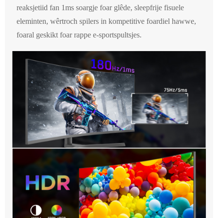
reaksjetiid fan 1ms soargje foar glêde, sleepfrije fisuele
eleminten, wêrtroch spilers in kompetitive foardiel hawwe,
foaral geskikt foar rappe e-sportspultsjes.