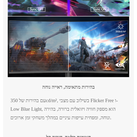
בהירות מתאימה, ראייה נוחה
עם בהירות של 350cd/m², בשילוב עם מצבי Flicker Free ו-
Low Blue Light, הוא מספק חוויה ויזואלית ברורה, בהירה
ונוחה, ומפחית עייפות עיניים במהלך משחקי זמן ארוכים.