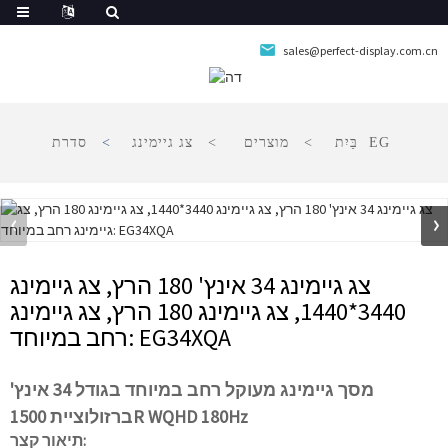
sales@perfect-display.com.cn
סדרת EG
בַּיִת
מוצרים
צג גיימינג
צג גיימינג 34 אינץ' 180 הרץ, צג גיימינג
3440*1440, צג גיימינג 180 הרץ, צג גיימינג
רחב במיוחד: EG34XQA
מסך גיימינג מעוקל רחב במיוחד בגודל 34 אינץ'
ברזולוציית 1500R WQHD 180Hz
תיאור קצר: