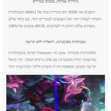
ניגודיות עמוקה, צבעים עשירים
יחס ניגודיות גבוה של 4000:1 וטכנולוגיית HDR הופכים את
השחור לעמוק יותר ואת הצבעים לעשירים יותר, עם כיסוי סולם
צבעים של 100% sRGB, ומציגים עולם גיימינג חי לשחקנים.
טכנולוגיה מסונכרנת, ויזואליה ללא קריעה
תמיכה בטכנולוגיות Freesync ו-G-sync מסונכרנות מבטיחה
שהתצוגה תהיה מסונכרנת עם פלט כרטיס המסך, תוך ביטול
קריעה וגמגום, ומספקת חוויית משחק חלקה וקוהרנטית יותר.