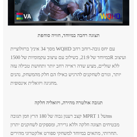
תצוגה רחבה במיוחד, חוויה סוחפת
מסך 34 אינץ' ברזולוציית WQHD עם יחס גובה-רוחב רחב
במיוחד של 21:9, בשילוב עם עיצוב עקמומיות של 1500R ועיצוב
ללא שוליים, מציע שדה ראייה רחב יותר ותחושת טבילה עזה
יותר, וגורם לשחקנים להרגיש כאילו הם חלק מהמשחק, נהנים
מחגיגה ויזואלית אינסופית.
תגובה אולטרה מהירה, ויזואליה חלקה
קצב רענון גבוה של 180 הרץ וזמן תגובה MPRT של 1ms
מבטיחים תצוגה חלקה וללא גרירה, ומספקים לשחקנים יתרון
תחרותי, מתאים במיוחד למשחקי ספורט אלקטרוני מהירים.