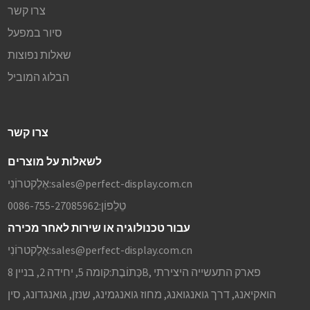
צרו קשר
סיור במפעל
שאלות נפוצות
הבלוג המוביל
צרו קשר
לשאלות על מוצרים
sales@perfect-display.com.cn
אֶלֶקטרוֹנִי:
טֵלֵפוֹן:
0086-755-27085962
עבור טכנולוגיה או שירות לאחר מכירה
sales@perfect-display.com.cn
אֶלֶקטרוֹנִי:
כְּתוֹבֶת:
קומה 5, יחידה 2, בניין 8B, פארק התעשייה היצירתי
הואקיאנג, דרך גואנגואנג, מחוז גואנגמינג, שנזן, גואנגדונג, סין