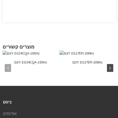
מוצרים קשורים
דגם: EG27EFI-200Hz
דגם: EG34CQA-165Hz
ניווט
אודותינו