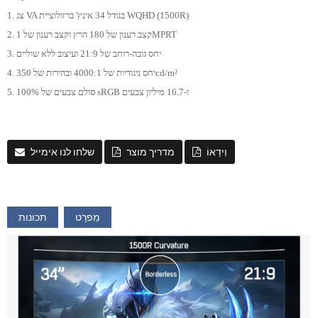
1. צג VA בגודל 34 אינץ' ברזולוציית WQHD (1500R)
2. קצב רענון של 180 הרץ וקצב רענון של 1MPRT
3. יחס גובה-רוחב של 21:9 ועיצוב ללא שוליים
4. יחס ניגודיות של 4000:1 ובהירות של 350cd/m²
5. סולם צבעים של 100% sRGB ו-16.7 מיליון צבעים
וִידֵאוֹ
מדריך מוצר
שלחו לנו אימייל
מִפרָט
תכונות