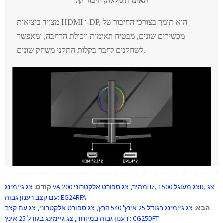
תאימות מלאה, חיבור קל
מצויד ביציאות HDMI ו-DP, הוא תומך בצורכי החיבור של
מכשירים שונים, מבטיח תאימות ויכולת הרחבה, ומאפשר
לשחקנים לחבר בקלות התקני משחק שונים.
קוֹדֵם:
צג גיימינג VA מהיר, צג ספורט אלקטרוני 200Hz, צג מעוגל 1500R, צג
עם קצב רענון גבוה: EG24RFA
הַבָּא:
צג גיימינג בגודל 25 אינץ' 540 הרץ, צג ספורט אלקטרוני, צג עם קצב
רענון גבוה במיוחד, צג גיימינג בגודל 25 אינץ': CG25DFT