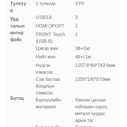
Түлхүү
1 түлхүүр
ХҮЧ
р
USB3.0
3
Урд
талын
HDMI ОРОЛТ
1
интер
FRONT Touch
1
фэйс
(USB-B)
Цэвэр жин
38+/1кг
Нийт жин
48+/-1кг
Нүцгэн
1257.6*84*743.6мм
хэмжээс
Сав баглаа
1350*190*870мм
боодлын
хэмжээс
Бүтэц
Бүрхүүлийн
Хөнгөн цагаан
материал
хайлшин хүрээ,
металл хуудас
арын таг