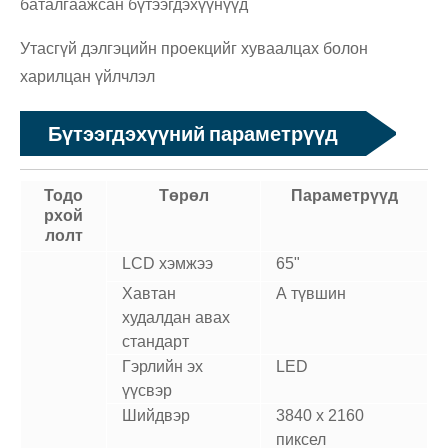
баталгаажсан бүтээгдэхүүнүүд
Утасгүй дэлгэцийн проекцийг хуваалцах болон
харилцан үйлчлэл
Бүтээгдэхүүний параметрүүд
Тодо
Төрөл
Параметрүүд
рхой
лолт
LCD хэмжээ
65"
Хавтан
А түвшин
худалдан авах
стандарт
Гэрлийн эх
LED
үүсвэр
Шийдвэр
3840 x 2160
пиксел