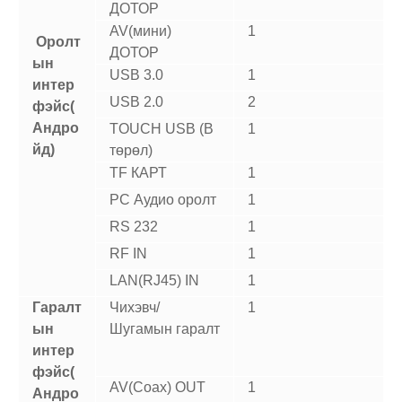
ДОТОР
AV(мини)
1
Оролт
ДОТОР
ын
USB 3.0
1
интер
USB 2.0
2
фэйс
(
Андро
TOUCH USB (B
1
йд
)
төрөл)
TF КАРТ
1
PC Аудио оролт
1
RS 232
1
RF IN
1
LAN(RJ45) IN
1
Гаралт
Чихэвч/
1
ын
Шугамын гаралт
интер
фэйс
(
AV(Coax) OUT
1
Андро