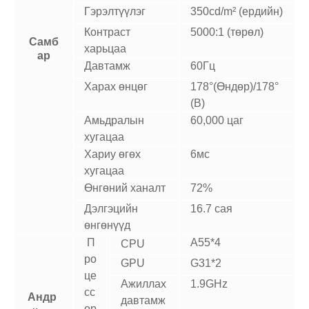
Гэрэлтүүлэг
350cd/m² (ердийн)
Контраст
5000:1 (төрөл)
Самб
харьцаа
ар
Давтамж
60Гц
Харах өнцөг
178°(Өндөр)/178°
(В)
Амьдралын
60,000 цаг
хугацаа
Хариу өгөх
6мс
хугацаа
Өнгөний ханалт
72%
Дэлгэцийн
16.7 сая
өнгөнүүд
П
A55*4
CPU
ро
GPU
G31*2
це
Ажиллах
1.9GHz
сс
Андр
давтамж
ор