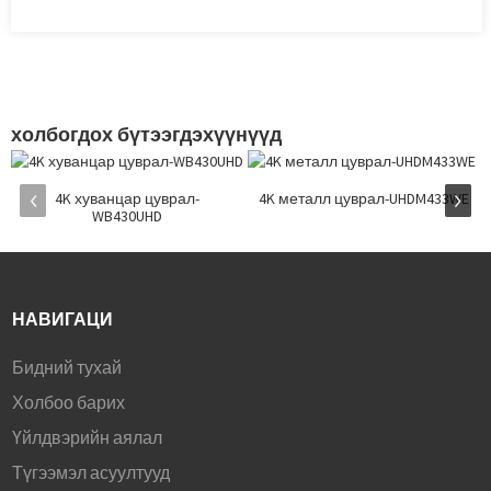
холбогдох бүтээгдэхүүнүүд
4K хуванцар цуврал-
4K металл цуврал-UHDM433WE
WB430UHD
НАВИГАЦИ
Бидний тухай
Холбоо барих
Үйлдвэрийн аялал
Түгээмэл асуултууд