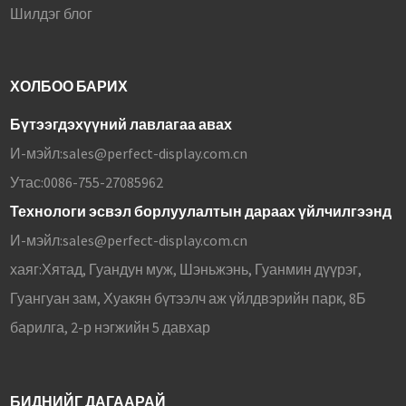
Шилдэг блог
ХОЛБОО БАРИХ
Бүтээгдэхүүний лавлагаа авах
И-мэйл:
sales@perfect-display.com.cn
Утас:
0086-755-27085962
Технологи эсвэл борлуулалтын дараах үйлчилгээнд
И-мэйл:
sales@perfect-display.com.cn
хаяг:
Хятад, Гуандун муж, Шэньжэнь, Гуанмин дүүрэг,
Гуангуан зам, Хуакян бүтээлч аж үйлдвэрийн парк, 8Б
барилга, 2-р нэгжийн 5 давхар
БИДНИЙГ ДАГААРАЙ