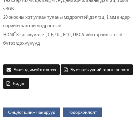
Үнэхээр HD 4K дэлгэц, 4K нүдний арчилгааны дэлгэц, 100%
sRGB
20 онооны хэт улаан туяаны мэдрэгчтэй дэлгэц, 1 мм өндөр
нарийвчлалтай мэдрэгчтэй
®
HDMI
Хэрэгжүүлэгч, CE, UL, FCC, UKCA-ийн гэрчилгээтэй
бүтээгдэхүүнүүд
Бидэнд имэйл илгээх
Бүтээгдэхүүний гарын авлага
Видео
Онцлог шинж чанарууд
Тодорхойлолт