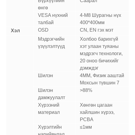
Бүрхүүлийн
Саарал
өнгө
VESA нүхний
4-M8 Шурагны нүх
талбай
400*400мм
OSD
CN, EN гэх мэт
Хэл
Мэдрэгчийн
Холбоо барихгүй
үзүүлэлтүүд
хэт улаан туяаны
мэдрэгч технологи,
20 оноо бичихийг
дэмждэг
Шилэн
4MM, Физик ааштай
Мохсын түвшин 7
Шилэн
>88%
дамжуулалт
Хүрээний
Хөнгөн цагаан
материал
хайлшин хүрээ,
PCBA
Хүрэлтийн
≤1мм
нарийвчлал