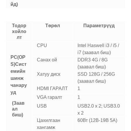
йд
)
Тодор
Төрөл
Параметрүүд
хойло
лт
CPU
Intel Haswell i3 / i5 /
i7 (заавал биш)
P
C(OP
Санах ой
DDR3 4G / 8G
S)
Сист
(заавал биш)
емийн
Хатуу диск
SSD 128G / 256G
шинж
(заавал биш)
чанару
HDMI ГАРАЛТ
1
уд
VGA гаралт
1
(Заав
USB
USB2.0 x 2; USB3.0
ал
x 2
биш)
Цахилгаан
60Вт (12В-19В 5А)
хангамж