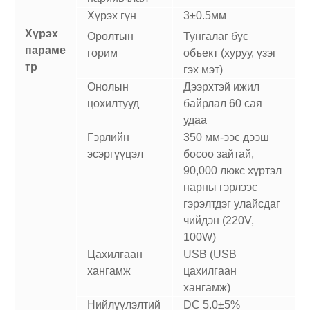
Хүрэх гүн
3±0.5мм
Хүрэх
Оролтын
Тунгалаг бус
параме
горим
объект (хуруу, үзэг
тр
гэх мэт)
Онолын
Дээрхтэй ижил
цохилтууд
байрлал 60 сая
удаа
Гэрлийн
350 мм-ээс дээш
эсэргүүцэл
босоо зайтай,
90,000 люкс хүртэл
нарны гэрлээс
гэрэлтдэг улайсдаг
чийдэн (220V,
100W)
Цахилгаан
USB (USB
хангамж
цахилгаан
хангамж)
Нийлүүлэлтий
DC 5.0±5%