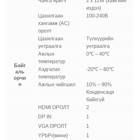
Чанга яригч
2 x 12W (хамгийн
ихдээ)
Цахилгаан
100-240В
хангамж (AC)
оролт
Цахилгаан
Түлхүүрийн
унтраалга
унтраалга
Ажлын
0℃～40℃
температур
Байг
Хадгалах
-20℃～60℃
аль
температур
орчи
н
Ажлын чийгшил
10% ~ 90%
Конденсаци
байхгүй
HDMI ОРОЛТ
2
DP IN
1
VGA ОРОЛТ
1
YPbPr(мини)
1