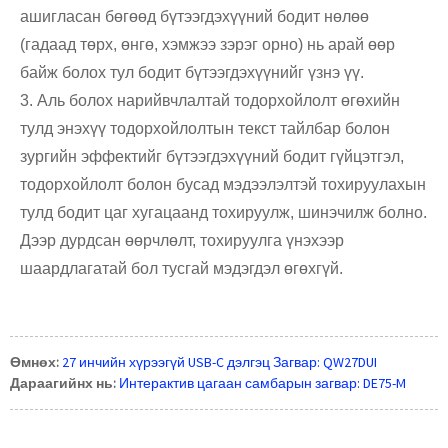
ашигласан бөгөөд бүтээгдэхүүний бодит нөлөө
(гадаад төрх, өнгө, хэмжээ зэрэг орно) нь арай өөр
байж болох тул бодит бүтээгдэхүүнийг үзнэ үү.
3. Аль болох нарийвчлалтай тодорхойлолт өгөхийн
тулд энэхүү тодорхойлолтын текст тайлбар болон
зургийн эффектийг бүтээгдэхүүний бодит гүйцэтгэл,
тодорхойлолт болон бусад мэдээлэлтэй тохируулахын
тулд бодит цаг хугацаанд тохируулж, шинэчилж болно.
Дээр дурдсан өөрчлөлт, тохируулга үнэхээр
шаардлагатай бол тусгай мэдэгдэл өгөхгүй.
Өмнөх:
27 инчийн хүрээгүй USB-C дэлгэц Загвар: QW27DUI
Дараагийнх нь:
Интерактив цагаан самбарын загвар: DE75-M