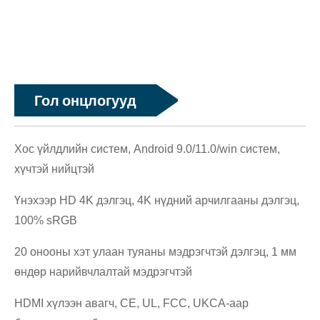
Гол онцлогууд
Хос үйлдлийн систем, Android 9.0/11.0/win систем,
хүчтэй нийцтэй
Үнэхээр HD 4K дэлгэц, 4K нүдний арчилгааны дэлгэц,
100% sRGB
20 онооны хэт улаан туяаны мэдрэгчтэй дэлгэц, 1 мм
өндөр нарийвчлалтай мэдрэгчтэй
HDMI хүлээн авагч, CE, UL, FCC, UKCA-аар