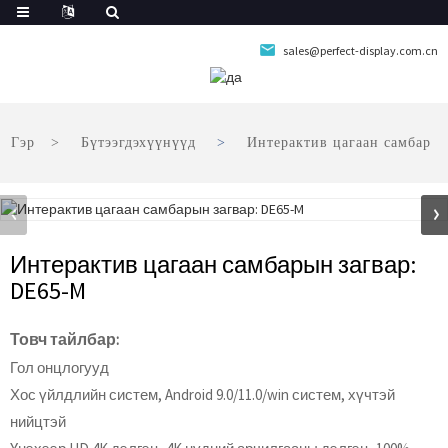
sales@perfect-display.com.cn
Гэр
Бүтээгдэхүүнүүд
Интерактив цагаан самбар
Интерактив цагаан самбарын загвар:
DE65-M
Товч тайлбар:
Гол онцлогууд
Хос үйлдлийн систем, Android 9.0/11.0/win систем, хүчтэй
нийцтэй