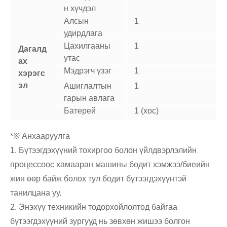
н хүчдэл
Алсын
1
удирдлага
Цахилгааны
1
Дагалд
утас
ах
Мэдрэгч үзэг
1
хэрэгс
эл
Ашиглалтын
1
гарын авлага
Батерей
1 (хос)
*※ Анхааруулга
1. Бүтээгдэхүүний тохиргоо болон үйлдвэрлэлийн
процессоос хамааран машины бодит хэмжээ/биеийн
жин өөр байж болох тул бодит бүтээгдэхүүнтэй
танилцана уу.
2. Энэхүү техникийн тодорхойлолтод байгаа
бүтээгдэхүүний зургууд нь зөвхөн жишээ болгон