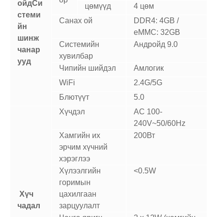
ойд
Си
цөмүүд
4 цөм
стеми
Санах ой
DDR4: 4GB /
йн
eMMC: 32GB
шинж
Системийн
Андройд 9.0
чанар
хувилбар
ууд
Чипийн шийдэл
Амлогик
WiFi
2.4G/5G
Блютүүт
5.0
Хүчдэл
АС 100-
240V~50/60Hz
Хамгийн их
200Вт
эрчим хүчний
хэрэглээ
Хүлээлгийн
<0.5W
горимын
Хүч
цахилгаан
чадал
зарцуулалт