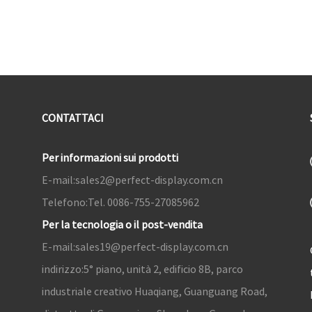
CONTATTACI
Per informazioni sui prodotti
E-mail:
sales2@perfect-display.com.cn
Telefono:
Tel. 0086-755-27085962
Per la tecnologia o il post-vendita
E-mail:
sales19@perfect-display.com.cn
indirizzo:
5° piano, unità 2, edificio 8B, parco
industriale creativo Huaqiang, Guanguang Road,