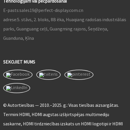
Tehnoloģijām vai pēcpārdošanai
E-pasts:
sales19@perfect-display.com.cn
adrese:
5. stāvs, 2. bloks, 8B ēka, Huaqiang radošais industriālais
parks, Guanguang ceļš, Guangming rajons, Šeņdžeņa,
Guanduna, Ķīna
SEKOJIET MUMS
© Autortiesības — 2010.–2025. g.: Visas tiesības aizsargātas.
Termini HDMI, HDMI augstas izšķirtspējas multimediju
saskarne, HDMI tirdzniecības izskats un HDMI logotipi ir HDMI