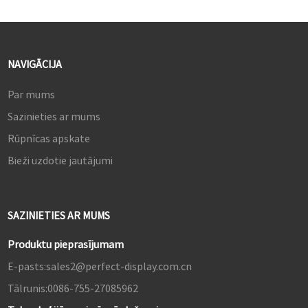
NAVIGĀCIJA
Par mums
Sazinieties ar mums
Rūpnīcas apskate
Bieži uzdotie jautājumi
SAZINIETIES AR MUMS
Produktu pieprasījumam
E-pasts:
sales2@perfect-display.com.cn
Tālrunis:
0086-755-27085962