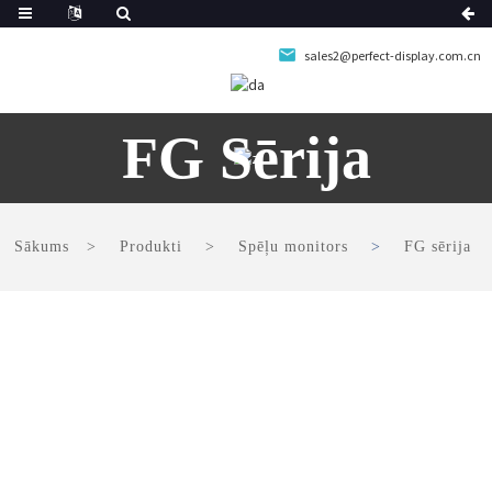
sales2@perfect-display.com.cn
FG Sērija
Sākums
Produkti
Spēļu monitors
FG sērija