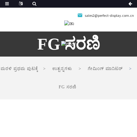
sales2@perfect-display.com.cn
FG ಸರಣಿ
ಮರಳಿ ಪ್ರಥಮ ಪುಟಕ್ಕೆ
ಉತ್ಪನ್ನಗಳು
ಗೇಮಿಂಗ್ ಮಾನಿಟರ್
FG ಸರಣಿ