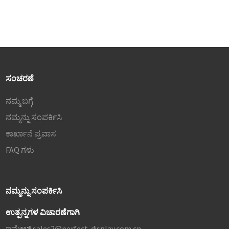
ಸಂಚರಣೆ
ನಮ್ಮ ಬಗ್ಗೆ
ನಮ್ಮನ್ನು ಸಂಪರ್ಕಿಸಿ
ಕಾರ್ಖಾನೆ ಪ್ರವಾಸ
FAQ ಗಳು
ನಮ್ಮನ್ನು ಸಂಪರ್ಕಿಸಿ
ಉತ್ಪನ್ನಗಳ ವಿಚಾರಣೆಗಾಗಿ
ಇಮೇಲ್:
sales2@perfect-display.com.cn