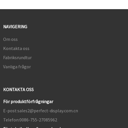
NAVIGERING
Om oss
Kontakta oss
Fabriksrundtur
Vanliga frågor
KONTAKTA OSS
För produktförfrågningar
E-post:
sales2@perfect-display.com.cn
Telefon:
0086-755-27085962