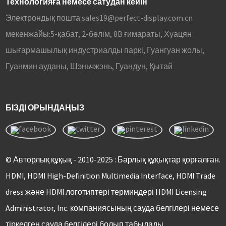
Технологияға немесе сатудан кейін
Электрондық пошта:
sales19@perfect-display.com.cn
мекенжайы:
5-қабат, 2-бөлім, 8B ғимараты, Хуацян
шығармашылық индустриалды паркі, Гуангуан жолы,
Гуанмин ауданы, Шэньчжэнь, Гуандун, Қытай
БІЗДІ ОРЫНДАҢЫЗ
© Авторлық құқық - 2010-2025 : Барлық құқықтар қорғалған.
HDMI, HDMI High-Definition Multimedia Interface, HDMI Trade
dress және HDMI логотиптері терминдері HDMI Licensing
Administrator, Inc. компаниясының сауда белгілері немесе
тіркелген сауда белгілері болып табылады.