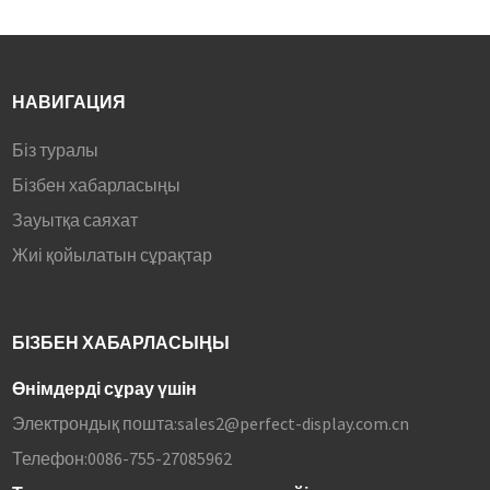
НАВИГАЦИЯ
Біз туралы
Бізбен хабарласыңы
Зауытқа саяхат
Жиі қойылатын сұрақтар
БІЗБЕН ХАБАРЛАСЫҢЫ
Өнімдерді сұрау үшін
Электрондық пошта:
sales2@perfect-display.com.cn
Телефон:
0086-755-27085962